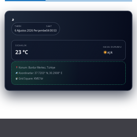
TARIH
SAAT
6 Ağustos 2026 Perşembe
04:00:53
SICAKLIK
HAVA DURUMU
23 °C
açık
Konum: Burdur Merkez, Türkiye
Koordinatlar: 37.7203° N, 30.2908° E
Grid Square: KM57dr