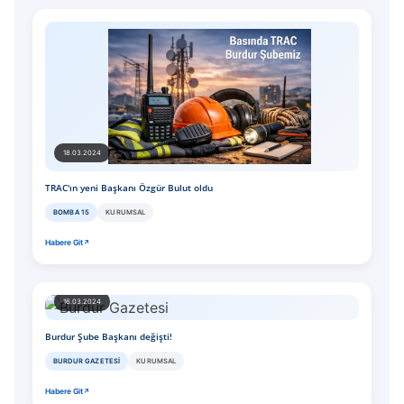
18.03.2024
TRAC'ın yeni Başkanı Özgür Bulut oldu
BOMBA 15
KURUMSAL
Habere Git
16.03.2024
Burdur Şube Başkanı değişti!
BURDUR GAZETESI
KURUMSAL
Habere Git