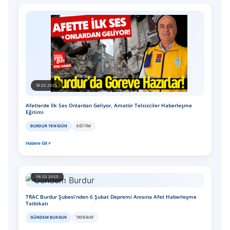
18.02.2025
Afetlerde İlk Ses Onlardan Geliyor, Amatör Telsizciler Haberleşme
Eğitimi
BURDUR YENIGÜN
EĞITIM
Habere Git
06.02.2025
TRAC Burdur Şubesi’nden 6 Şubat Depremi Anısına Afet Haberleşme
Tatbikatı
GÜNDEM BURDUR
TATBIKAT