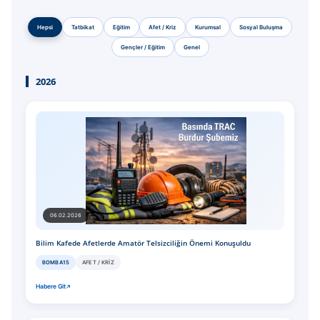
Hepsi
Tatbikat
Eğitim
Afet / Kriz
Kurumsal
Sosyal Buluşma
Gençler / Eğitim
Genel
2026
06.02.2026
Bilim Kafede Afetlerde Amatör Telsizciliğin Önemi Konuşuldu
BOMBA15
AFET / KRIZ
Habere Git