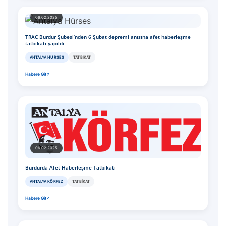
06.02.2025
TRAC Burdur Şubesi’nden 6 Şubat depremi anısına afet haberleşme
tatbikatı yapıldı
ANTALYA HÜRSES
TATBIKAT
Habere Git
06.02.2025
Burdurda Afet Haberleşme Tatbikatı
ANTALYA KÖRFEZ
TATBIKAT
Habere Git