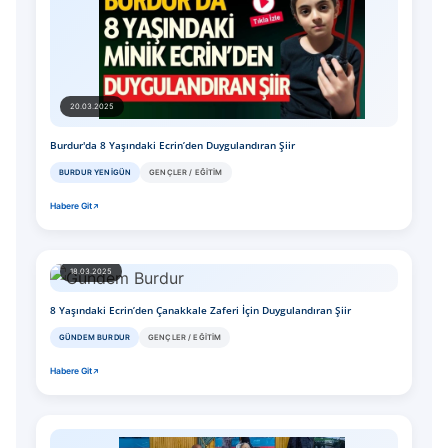
20.03.2025
Burdur'da 8 Yaşındaki Ecrin’den Duygulandıran Şiir
BURDUR YENIGÜN
GENÇLER / EĞITIM
Habere Git
18.03.2025
8 Yaşındaki Ecrin’den Çanakkale Zaferi İçin Duygulandıran Şiir
GÜNDEM BURDUR
GENÇLER / EĞITIM
Habere Git