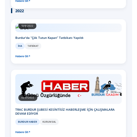
Habere Git
2022
13.10.2022
Burdur’da “Çök Tutun Kapan” Tatbikatı Yapıldı
İHA
TATBIKAT
Habere Git
02.07.2022
TRAC BURDUR ŞUBESİ KESİNTİSİZ HABERLEŞME İÇİN ÇALIŞMALARA
DEVAM EDİYOR
BURDUR HABER
KURUMSAL
Habere Git