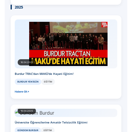
2025
16.04.2025
Burdur TRAC'dan MAKÜ'de Hayati Eğitim!
BURDUR YENIGÜN
EĞITIM
Habere Git
16.04.2025
Üniversite Öğrencilerine Amatör Telsizcilik Eğitimi
GÜNDEM BURDUR
EĞITIM