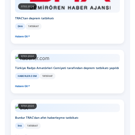
07.02.2024
TRAC'tan deprem tatbikatı
DHA
TATBIKAT
Habere Git
07.02.2024
Türkiye Radyo Amatörleri Cemiyeti tarafından deprem tatbikatı yapıldı
HABERLER.COM
TATBIKAT
Habere Git
07.02.2024
Burdur TRAC’dan afet haberleşme tatbikatı
İHA
TATBIKAT