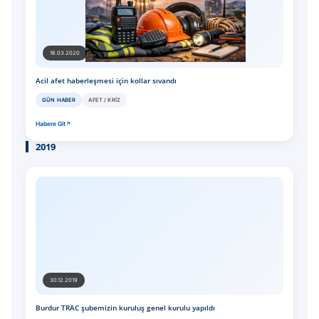
16.03.2020
Acil afet haberleşmesi için kollar sıvandı
GÜN HABER
AFET / KRIZ
Habere Git
2019
30.12.2019
Burdur TRAC şubemizin kuruluş genel kurulu yapıldı