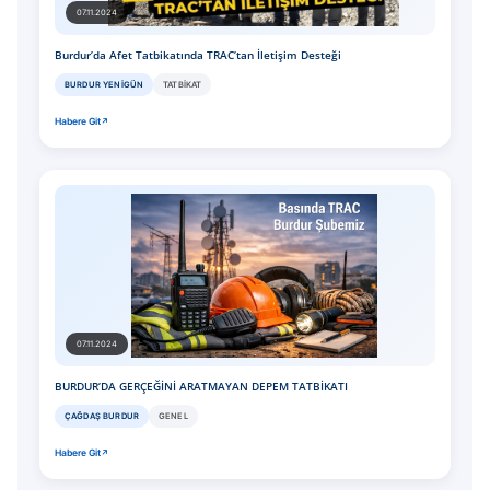
07.11.2024
Burdur’da Afet Tatbikatında TRAC’tan İletişim Desteği
BURDUR YENIGÜN
TATBIKAT
Habere Git
07.11.2024
BURDUR’DA GERÇEĞİNİ ARATMAYAN DEPEM TATBİKATI
ÇAĞDAŞ BURDUR
GENEL
Habere Git