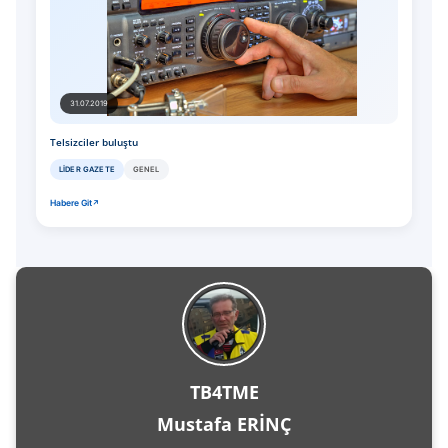
31.07.2019
Telsizciler buluştu
LIDER GAZETE
GENEL
Habere Git
TB4TME
Mustafa ERİNÇ