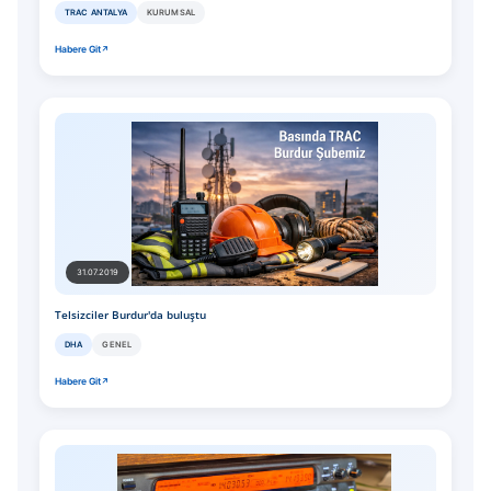
TRAC ANTALYA
KURUMSAL
Habere Git
31.07.2019
Telsizciler Burdur'da buluştu
DHA
GENEL
Habere Git