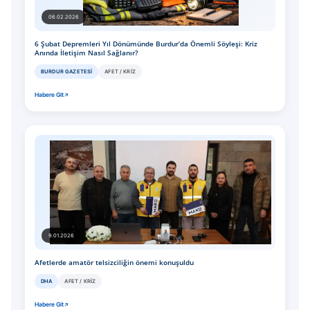
06.02.2026
6 Şubat Depremleri Yıl Dönümünde Burdur’da Önemli Söyleşi: Kriz
Anında İletişim Nasıl Sağlanır?
BURDUR GAZETESI
AFET / KRIZ
Habere Git
9.01.2026
Afetlerde amatör telsizciliğin önemi konuşuldu
DHA
AFET / KRIZ
Habere Git