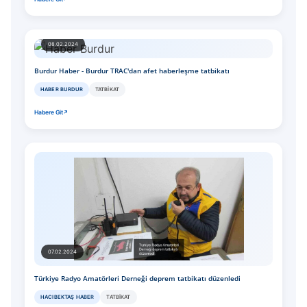
08.02.2024
Burdur Haber - Burdur TRAC'dan afet haberleşme tatbikatı
HABER BURDUR
TATBIKAT
Habere Git
07.02.2024
Türkiye Radyo Amatörleri Derneği deprem tatbikatı düzenledi
HACIBEKTAŞ HABER
TATBIKAT