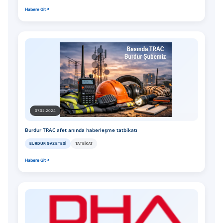
Habere Git
07.02.2024
Burdur TRAC afet anında haberleşme tatbikatı
BURDUR GAZETESI
TATBIKAT
Habere Git