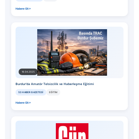
Habere Git
16.04.2025
Burdur'da Amatör Telsizcilik ve Haberleşme Eğitimi
53 HABER GAZETESI
EĞITIM
Habere Git