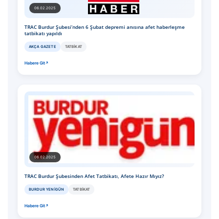
06.02.2025
TRAC Burdur Şubesi’nden 6 Şubat depremi anısına afet haberleşme
tatbikatı yapıldı
AKÇA GAZETE
TATBIKAT
Habere Git
06.02.2025
TRAC Burdur Şubesinden Afet Tatbikatı, Afete Hazır Mıyız?
BURDUR YENIGÜN
TATBIKAT
Habere Git