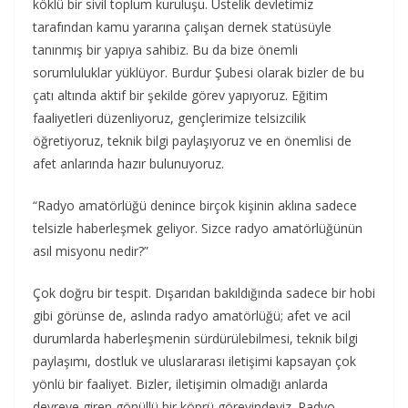
köklü bir sivil toplum kuruluşu. Üstelik devletimiz
tarafından kamu yararına çalışan dernek statüsüyle
tanınmış bir yapıya sahibiz. Bu da bize önemli
sorumluluklar yüklüyor. Burdur Şubesi olarak bizler de bu
çatı altında aktif bir şekilde görev yapıyoruz. Eğitim
faaliyetleri düzenliyoruz, gençlerimize telsizcilik
öğretiyoruz, teknik bilgi paylaşıyoruz ve en önemlisi de
afet anlarında hazır bulunuyoruz.
“Radyo amatörlüğü denince birçok kişinin aklına sadece
telsizle haberleşmek geliyor. Sizce radyo amatörlüğünün
asıl misyonu nedir?”
Çok doğru bir tespit. Dışarıdan bakıldığında sadece bir hobi
gibi görünse de, aslında radyo amatörlüğü; afet ve acil
durumlarda haberleşmenin sürdürülebilmesi, teknik bilgi
paylaşımı, dostluk ve uluslararası iletişimi kapsayan çok
yönlü bir faaliyet. Bizler, iletişimin olmadığı anlarda
devreye giren gönüllü bir köprü görevindeyiz. Radyo