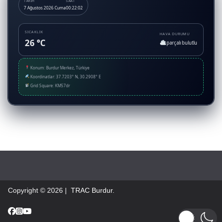
TARIH
SAAT
7 Ağustos 2026 Cuma
00:22:03
SICAKLIK
HAVA DURUMU
26 °C
parçalı bulutlu
Konum: Burdur Merkez, Türkiye
Koordinatlar: 37.7203° N, 30.2908° E
Grid Square: KM57dr
Copyright © 2026 |
TRAC Burdur
.