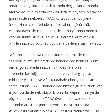
amatörlüğü yalnızca teknik bir hobi değil, aynı zamanda
afet ve acil durumlarda kritik bir iletişim altyapısı olarak da
görev üstlenmektedir. TRAC, kuruluşundan bu yana
ülkemizin birçok afetinde aktif rol almış, gönüllülük
esasına dayalı iletişim desteği ile kamu yararına önemli
katkılar sunmuştur. Ulusal ve uluslararası düzeydeki iş
birliklerimizle bu sorumluluğu daha da ileriye taşımaktayız.
“Afet anında sahaya çıkarak kurumlar arası iletişimi
sağlıyoruz”Özellikle afetlerde haberleşme konusu, bizim
temel görev alanlarımızdan biri. Cep telefonlarının,
internetin kesildiği zamanlarda devreye biz giriyoruz.
Bildiğiniz gibi Türkiye Afet Müdahale Planı yani TAMP
çerçevesinde TRAC, “haberleşme hizmet grubu” içinde yer
alıyor. Bu da demek oluyor ki olası bir deprem, sel ya da
büyük afet anında, biz TRAC üyeleri sahaya çıkarak
kurumlar arası iletişimi sağlıyoruz. Bu yıl Burdur’da
gerçekleştirdiğimiz birkaç AFAD destekli tatbikatta, TRAC