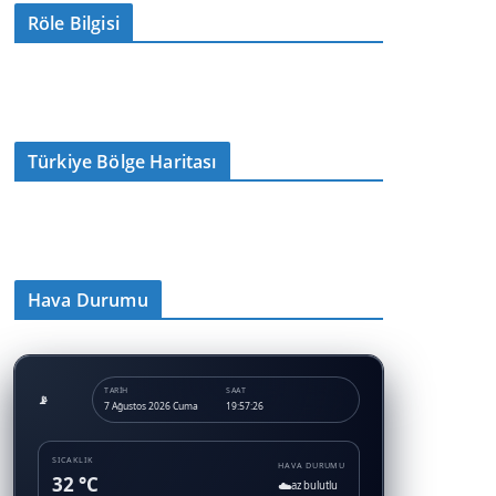
Röle Bilgisi
Türkiye Bölge Haritası
Hava Durumu
TARIH
SAAT
7 Ağustos 2026 Cuma
19:57:26
SICAKLIK
HAVA DURUMU
32 °C
☁️
az bulutlu