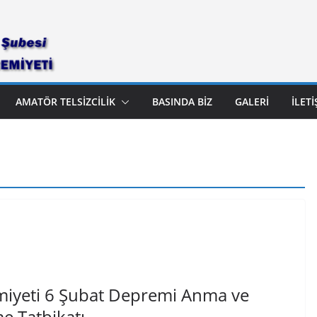
AMATÖR TELSIZCILIK
BASINDA BIZ
GALERI
İLETI
miyeti 6 Şubat Depremi Anma ve
e Tatbikatı