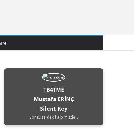
ŞIM
TB4TME
Mustafa ERİNÇ
Silent Key
Sonsuza dek kalbimizde...